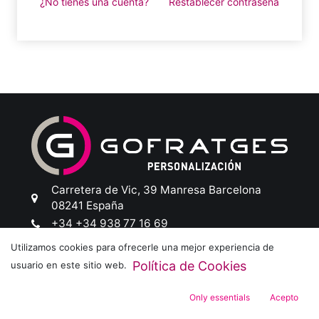
¿No tienes una cuenta?
Restablecer contraseña
Carretera de Vic, 39
Manresa
Barcelona
08241
España
+34 +34 938 77 16 69
Utilizamos cookies para ofrecerle una mejor experiencia de
info@gofratges.com
info@gofratges.com
Política de Cookies
usuario en este sitio web.
Siguenos:
Only essentials
Acepto