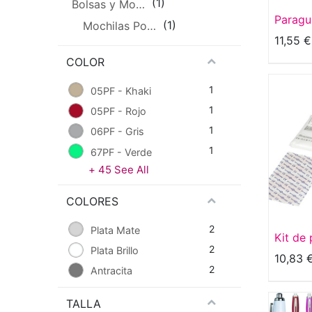
(1)
Bolsas y Mochilas
Paragu
(1)
Mochilas Portátiles
con pu
11,55
€
madera
COLOR
1
05PF - Khaki
1
05PF - Rojo
1
06PF - Gris
1
67PF - Verde
+
45
See All
COLORES
2
Plata Mate
Kit de 
2
Plata Brillo
de 16 p
10,83
2
Antracita
TALLA