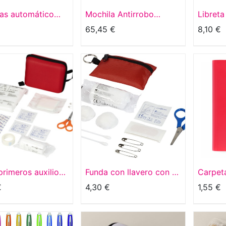
as automático
Mochila Antirrobo
Libreta
ño y bastón de
Ranley
65,45
€
8,10
€
 de 23" "Kyle"
primeros auxilios
Funda con llavero con 16
Carpeta
iezas "Healer"
elementos de primeros
€
4,30
€
1,55
€
auxilios "Valdemar"