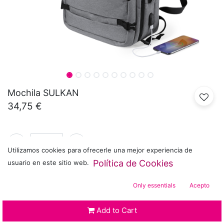
Mochila SULKAN
34,75
€
Utilizamos cookies para ofrecerle una mejor experiencia de
Política de Cookies
usuario en este sitio web.
SKU:
MK6620
Only essentials
Acepto
Envío: 4-5 Días / Personalizado: 10-15 Días
Add to Cart
Siguenos :